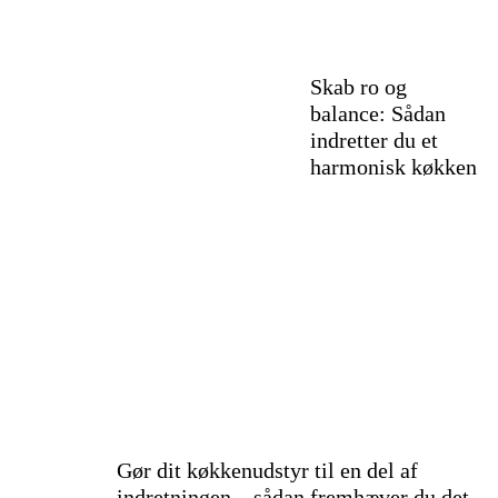
Skab ro og
balance: Sådan
indretter du et
harmonisk køkken
Gør dit køkkenudstyr til en del af
indretningen – sådan fremhæver du det