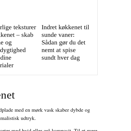
rlige teksturer
Indret køkkenet til
kkenet – skab
sunde vaner:
e og
Sådan gør du det
dygtighed
nemt at spise
dine
sundt hver dag
rialer
enet
rdplade med en mørk vask skaber dybde og
imalistisk udtryk.
orter med hvid eller grå komposit. Til et mere