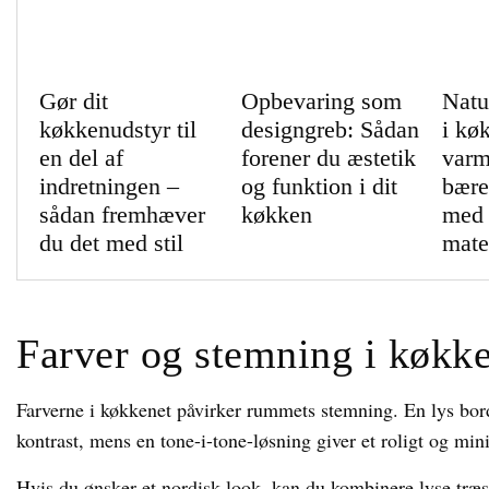
Gør dit
Opbevaring som
Natu
køkkenudstyr til
designgreb: Sådan
i kø
en del af
forener du æstetik
varm
indretningen –
og funktion i dit
bære
sådan fremhæver
køkken
med 
du det med stil
mate
Farver og stemning i køkk
Farverne i køkkenet påvirker rummets stemning. En lys bo
kontrast, mens en tone-i-tone-løsning giver et roligt og min
Hvis du ønsker et nordisk look, kan du kombinere lyse træs