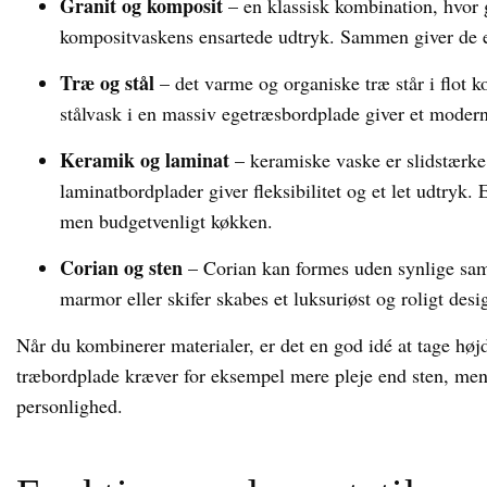
Granit og komposit
– en klassisk kombination, hvor 
kompositvaskens ensartede udtryk. Sammen giver de et
Træ og stål
– det varme og organiske træ står i flot kon
stålvask i en massiv egetræsbordplade giver et modern
Keramik og laminat
– keramiske vaske er slidstærke
laminatbordplader giver fleksibilitet og et let udtryk. E
men budgetvenligt køkken.
Corian og sten
– Corian kan formes uden synlige sa
marmor eller skifer skabes et luksuriøst og roligt desi
Når du kombinerer materialer, er det en god idé at tage høj
træbordplade kræver for eksempel mere pleje end sten, men 
personlighed.