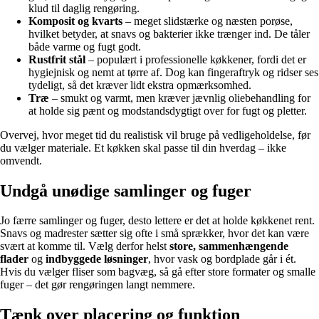
klud til daglig rengøring.
Komposit og kvarts
– meget slidstærke og næsten porøse,
hvilket betyder, at snavs og bakterier ikke trænger ind. De tåler
både varme og fugt godt.
Rustfrit stål
– populært i professionelle køkkener, fordi det er
hygiejnisk og nemt at tørre af. Dog kan fingeraftryk og ridser ses
tydeligt, så det kræver lidt ekstra opmærksomhed.
Træ
– smukt og varmt, men kræver jævnlig oliebehandling for
at holde sig pænt og modstandsdygtigt over for fugt og pletter.
Overvej, hvor meget tid du realistisk vil bruge på vedligeholdelse, før
du vælger materiale. Et køkken skal passe til din hverdag – ikke
omvendt.
Undgå unødige samlinger og fuger
Jo færre samlinger og fuger, desto lettere er det at holde køkkenet rent.
Snavs og madrester sætter sig ofte i små sprækker, hvor det kan være
svært at komme til. Vælg derfor helst
store, sammenhængende
flader
og
indbyggede løsninger
, hvor vask og bordplade går i ét.
Hvis du vælger fliser som bagvæg, så gå efter store formater og smalle
fuger – det gør rengøringen langt nemmere.
Tænk over placering og funktion