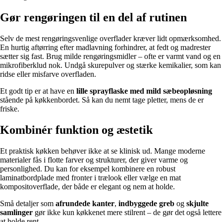
Gør rengøringen til en del af rutinen
Selv de mest rengøringsvenlige overflader kræver lidt opmærksomhed.
En hurtig aftørring efter madlavning forhindrer, at fedt og madrester
sætter sig fast. Brug milde rengøringsmidler – ofte er varmt vand og en
mikrofiberklud nok. Undgå skurepulver og stærke kemikalier, som kan
ridse eller misfarve overfladen.
Et godt tip er at have en
lille sprayflaske med mild sæbeopløsning
stående på køkkenbordet. Så kan du nemt tage pletter, mens de er
friske.
Kombinér funktion og æstetik
Et praktisk køkken behøver ikke at se klinisk ud. Mange moderne
materialer fås i flotte farver og strukturer, der giver varme og
personlighed. Du kan for eksempel kombinere en robust
laminatbordplade med fronter i trælook eller vælge en mat
kompositoverflade, der både er elegant og nem at holde.
Små detaljer som
afrundede kanter
,
indbyggede greb
og
skjulte
samlinger
gør ikke kun køkkenet mere stilrent – de gør det også lettere
at holde rent.