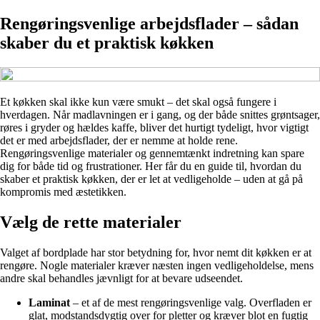
Rengøringsvenlige arbejdsflader – sådan
skaber du et praktisk køkken
Et køkken skal ikke kun være smukt – det skal også fungere i
hverdagen. Når madlavningen er i gang, og der både snittes grøntsager,
røres i gryder og hældes kaffe, bliver det hurtigt tydeligt, hvor vigtigt
det er med arbejdsflader, der er nemme at holde rene.
Rengøringsvenlige materialer og gennemtænkt indretning kan spare
dig for både tid og frustrationer. Her får du en guide til, hvordan du
skaber et praktisk køkken, der er let at vedligeholde – uden at gå på
kompromis med æstetikken.
Vælg de rette materialer
Valget af bordplade har stor betydning for, hvor nemt dit køkken er at
rengøre. Nogle materialer kræver næsten ingen vedligeholdelse, mens
andre skal behandles jævnligt for at bevare udseendet.
Laminat
– et af de mest rengøringsvenlige valg. Overfladen er
glat, modstandsdygtig over for pletter og kræver blot en fugtig