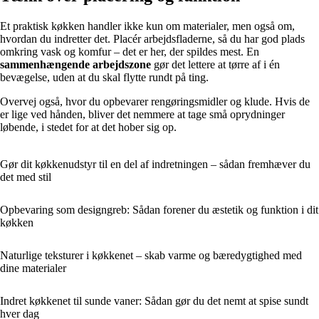
Et praktisk køkken handler ikke kun om materialer, men også om,
hvordan du indretter det. Placér arbejdsfladerne, så du har god plads
omkring vask og komfur – det er her, der spildes mest. En
sammenhængende arbejdszone
gør det lettere at tørre af i én
bevægelse, uden at du skal flytte rundt på ting.
Overvej også, hvor du opbevarer rengøringsmidler og klude. Hvis de
er lige ved hånden, bliver det nemmere at tage små oprydninger
løbende, i stedet for at det hober sig op.
Gør dit køkkenudstyr til en del af indretningen – sådan fremhæver du
det med stil
Opbevaring som designgreb: Sådan forener du æstetik og funktion i dit
køkken
Naturlige teksturer i køkkenet – skab varme og bæredygtighed med
dine materialer
Indret køkkenet til sunde vaner: Sådan gør du det nemt at spise sundt
hver dag