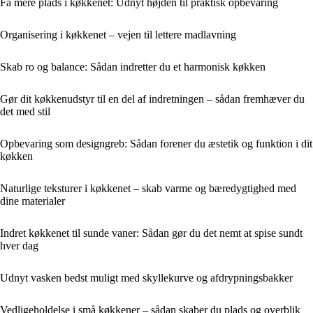
Få mere plads i køkkenet: Udnyt højden til praktisk opbevaring
Organisering i køkkenet – vejen til lettere madlavning
Skab ro og balance: Sådan indretter du et harmonisk køkken
Gør dit køkkenudstyr til en del af indretningen – sådan fremhæver du
det med stil
Opbevaring som designgreb: Sådan forener du æstetik og funktion i dit
køkken
Naturlige teksturer i køkkenet – skab varme og bæredygtighed med
dine materialer
Indret køkkenet til sunde vaner: Sådan gør du det nemt at spise sundt
hver dag
Udnyt vasken bedst muligt med skyllekurve og afdrypningsbakker
Vedligeholdelse i små køkkener – sådan skaber du plads og overblik