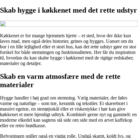
Skab hygge i køkkenet med det rette udstyr
Køkkenet er for mange hjemmets hjerte – et sted, hvor der ikke kun
laves mad, men også deles historier, grines og hygges. Uanset om du
bor i en lille lejlighed eller et stort hus, kan det rette udstyr gøre en stor
forskel for både stemningen og funktionaliteten. Her får du inspiration
til, hvordan du kan skabe hygge i køkkenet med de rigtige redskaber,
materialer og detaljer.
Skab en varm atmosfære med de rette
materialer
Hygge handler i høj grad om stemning. Vælg materialer, der føles
varme og naturlige – som træ, keramik og tekstiler. Et skærebræt i
massivt egetræ, en stentøjsskål eller et viskestykke i hør kan give
køkkenet et mere hjemligt udtryk. Kombinér gerne nyt og gammelt: en
moderne elkedel kan sagtens stå side om side med en arvet kaffekop
eller en retro brødkasse.
Belysningen spiller også en vigtig rolle. Undgå skarpt, koldt lys, og