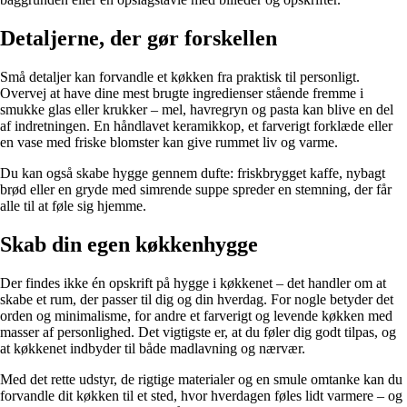
Detaljerne, der gør forskellen
Små detaljer kan forvandle et køkken fra praktisk til personligt.
Overvej at have dine mest brugte ingredienser stående fremme i
smukke glas eller krukker – mel, havregryn og pasta kan blive en del
af indretningen. En håndlavet keramikkop, et farverigt forklæde eller
en vase med friske blomster kan give rummet liv og varme.
Du kan også skabe hygge gennem dufte: friskbrygget kaffe, nybagt
brød eller en gryde med simrende suppe spreder en stemning, der får
alle til at føle sig hjemme.
Skab din egen køkkenhygge
Der findes ikke én opskrift på hygge i køkkenet – det handler om at
skabe et rum, der passer til dig og din hverdag. For nogle betyder det
orden og minimalisme, for andre et farverigt og levende køkken med
masser af personlighed. Det vigtigste er, at du føler dig godt tilpas, og
at køkkenet indbyder til både madlavning og nærvær.
Med det rette udstyr, de rigtige materialer og en smule omtanke kan du
forvandle dit køkken til et sted, hvor hverdagen føles lidt varmere – og