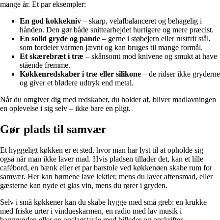
mange år. Et par eksempler:
En god kokkekniv
– skarp, velafbalanceret og behagelig i
hånden. Den gør både snittearbejdet hurtigere og mere præcist.
En solid gryde og pande
– gerne i støbejern eller rustfrit stål,
som fordeler varmen jævnt og kan bruges til mange formål.
Et skærebræt i træ
– skånsomt mod knivene og smukt at have
stående fremme.
Køkkenredskaber i træ eller silikone
– de ridser ikke gryderne
og giver et blødere udtryk end metal.
Når du omgiver dig med redskaber, du holder af, bliver madlavningen
en oplevelse i sig selv – ikke bare en pligt.
Gør plads til samvær
Et hyggeligt køkken er et sted, hvor man har lyst til at opholde sig –
også når man ikke laver mad. Hvis pladsen tillader det, kan et lille
cafébord, en bænk eller et par barstole ved køkkenøen skabe rum for
samvær. Her kan børnene lave lektier, mens du laver aftensmad, eller
gæsterne kan nyde et glas vin, mens du rører i gryden.
Selv i små køkkener kan du skabe hygge med små greb: en krukke
med friske urter i vindueskarmen, en radio med lav musik i
baggrunden eller en opslagstavle med billeder og opskrifter.