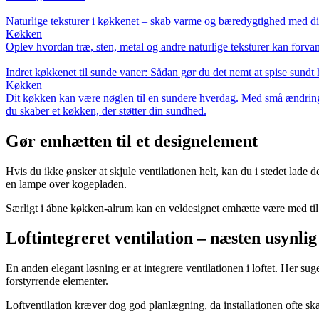
Naturlige teksturer i køkkenet – skab varme og bæredygtighed med di
Køkken
Oplev hvordan træ, sten, metal og andre naturlige teksturer kan forvand
Indret køkkenet til sunde vaner: Sådan gør du det nemt at spise sundt
Køkken
Dit køkken kan være nøglen til en sundere hverdag. Med små ændringer 
du skaber et køkken, der støtter din sundhed.
Gør emhætten til et designelement
Hvis du ikke ønsker at skjule ventilationen helt, kan du i stedet lade d
en lampe over kogepladen.
Særligt i åbne køkken-alrum kan en veldesignet emhætte være med til 
Loftintegreret ventilation – næsten usynlig
En anden elegant løsning er at integrere ventilationen i loftet. Her s
forstyrrende elementer.
Loftventilation kræver dog god planlægning, da installationen ofte skal