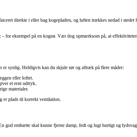
eret direkte i eller bag kogepladen, og luften trækkes nedad i stedet fo
enet – for eksempel på en kogeø. Vær dog opmærksom på, at effektivite
 er synlig. Heldigvis kan du skjule rør og aftræk på flere måder:
gen eller loftet.
iver et rent udtryk.
rige materialer.
 er plads til korrekt ventilation.
 En god emhætte skal kunne fjerne damp, fedt og lugt hurtigt og lydsvagt. 