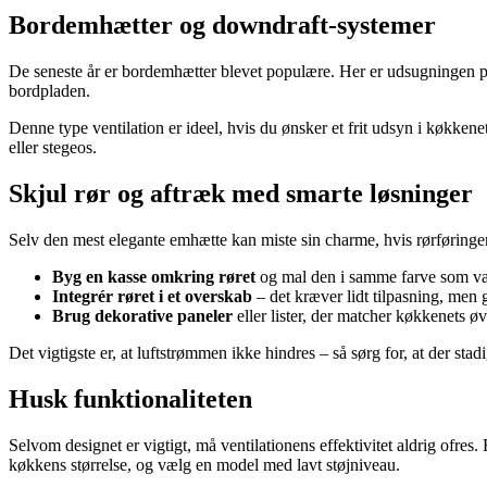
Bordemhætter og downdraft-systemer
De seneste år er bordemhætter blevet populære. Her er udsugningen plac
bordpladen.
Denne type ventilation er ideel, hvis du ønsker et frit udsyn i køkk
eller stegeos.
Skjul rør og aftræk med smarte løsninger
Selv den mest elegante emhætte kan miste sin charme, hvis rørføringen
Byg en kasse omkring røret
og mal den i samme farve som væg
Integrér røret i et overskab
– det kræver lidt tilpasning, men g
Brug dekorative paneler
eller lister, der matcher køkkenets øv
Det vigtigste er, at luftstrømmen ikke hindres – så sørg for, at der stadig
Husk funktionaliteten
Selvom designet er vigtigt, må ventilationens effektivitet aldrig ofres.
køkkens størrelse, og vælg en model med lavt støjniveau.