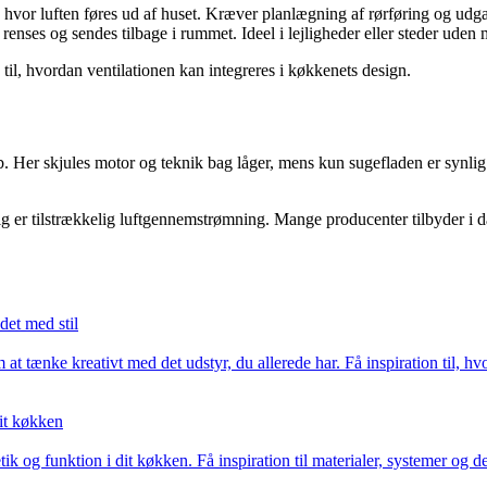
 hvor luften føres ud af huset. Kræver planlægning af rørføring og udg
 renses og sendes tilbage i rummet. Ideel i lejligheder eller steder uden
til, hvordan ventilationen kan integreres i køkkenets design.
b. Her skjules motor og teknik bag låger, mens kun sugefladen er synli
dig er tilstrækkelig luftgennemstrømning. Mange producenter tilbyder i 
det med stil
 at tænke kreativt med det udstyr, du allerede har. Få inspiration til,
it køkken
g funktion i dit køkken. Få inspiration til materialer, systemer og det