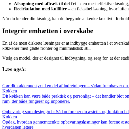
Afsugning med aftræk til det fri
– den mest effektive løsning,
Recirkulation med kulfilter
– en fleksibel løsning, hvor luften
Når du kender din løsning, kan du begynde at tænke kreativt i forhold 
Integrér emhætten i overskabe
En af de mest diskrete løsninger er at indbygge emhætten i et overska
køkkener med glatte fronter og minimalistisk stil.
Vælg en model, der er designet til indbygning, og sørg for, at der sta
Læs også:
Gør dit køkkenudstyr til en del af indretningen – sådan fremhæver du 
Køkken
Dit køkken kan være både praktisk og personligt – det handler blot om
rum, der både fungerer og imponerer.
Opbevaring som designgreb: Sådan forener du æstetik og funktion i d
Køkken
Opdag, hvordan gennemtænkte opbevaringsløsninger kan forene æstetik o
hverdagen lettere.