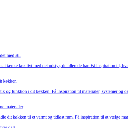
det med stil
 at tænke kreativt med det udstyr, du allerede har. Få inspiration til,
it køkken
g funktion i dit køkken. Få inspiration til materialer, systemer og det
ne materialer
le dit køkken til et varmt og tidløst rum. Få inspiration til at vælge ma
 hver dag