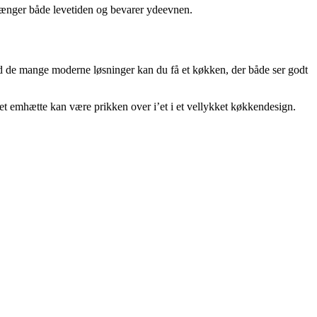
rlænger både levetiden og bevarer ydeevnen.
d de mange moderne løsninger kan du få et køkken, der både ser godt
eret emhætte kan være prikken over i’et i et vellykket køkkendesign.