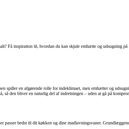
t? Få inspiration til, hvordan du kan skjule emhætte og udsugning på s
en spiller en afgørende rolle for indeklimaet, men emhætter og udsugnin
å, så den bliver en naturlig del af indretningen – uden at gå på komprom
, der passer bedst til dit køkken og dine madlavningsvaner. Grundlæggen