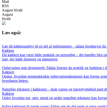
Mail
RSS
August Hvidt
August
Hvidt
Læs også:
Gør dit køkkenudstyr til en del af indretningen – sådan fremhæver du 
Køkken
Dit køkken kan være både praktisk og personligt – det handler blot om
rum, der både fungerer og imponerer.
Opbevaring som designgreb: Sådan forener du æstetik og funktion i d
Køkken
Opdag, hvordan gennemtænkte opbevaringsløsninger kan forene æstetik o
hverdagen lettere.
Naturlige teksturer i køkkenet – skab varme og bæredygtighed med di
Køkken
Oplev hvordan træ, sten, metal og andre naturlige teksturer kan forvand
Indret køkkenet til sunde vaner: Sådan gør du det nemt at spise sundt