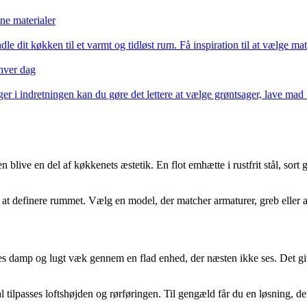
ne materialer
le dit køkken til et varmt og tidløst rum. Få inspiration til at vælge ma
 hver dag
i indretningen kan du gøre det lettere at vælge grøntsager, lave mad fr
en blive en del af køkkenets æstetik. En flot emhætte i rustfrit stål, so
at definere rummet. Vælg en model, der matcher armaturer, greb eller a
uges damp og lugt væk gennem en flad enhed, der næsten ikke ses. Det give
 tilpasses loftshøjden og rørføringen. Til gengæld får du en løsning, de